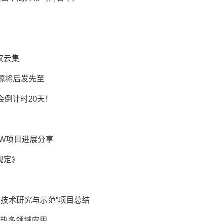
家云集
源将后发先至
会倒计时20天！
MW项目进展分享
规定》
电技术研究与示范”项目总结
光热多领域应用