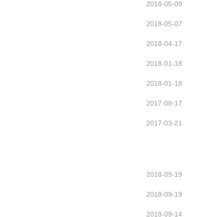
2018-05-09
2018-05-07
2018-04-17
2018-01-18
2018-01-18
2017-08-17
2017-03-21
2018-09-19
2018-09-19
2018-09-14