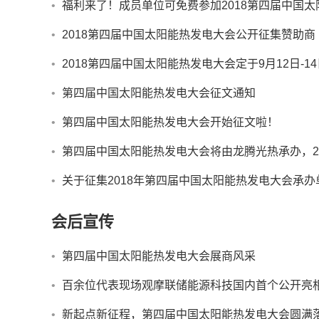
福利来了！成员单位可免费参加2018第四届中国
2018第四届中国太阳能热发电大会公开征集赞助商
2018第四届中国太阳能热发电大会定于9月12日-
第四届中国太阳能热发电大会征文通知
第四届中国太阳能热发电大会开始征文啦！
第四届中国太阳能热发电大会将由龙腾光热承办，2
关于征集2018年第四届中国太阳能热发电大会承办
会后宣传
第四届中国太阳能热发电大会展商风采
百余位代表现场观摩联储能源科技国内首个公开亮
新起点新征程，第四届中国太阳能热发电大会圆满