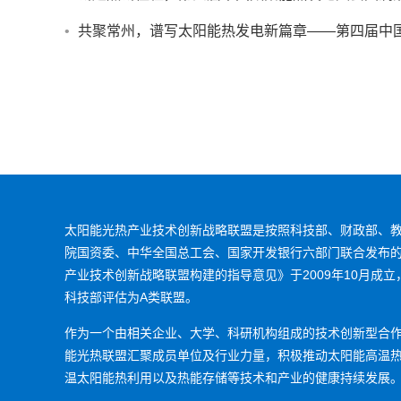
共聚常州，谱写太阳能热发电新篇章——第四届中
太阳能光热产业技术创新战略联盟是按照科技部、财政部、
院国资委、中华全国总工会、国家开发银行六部门联合发布
产业技术创新战略联盟构建的指导意见》于2009年10月成立，
科技部评估为A类联盟。
作为一个由相关企业、大学、科研机构组成的技术创新型合
能光热联盟汇聚成员单位及行业力量，积极推动太阳能高温
温太阳能热利用以及热能存储等技术和产业的健康持续发展