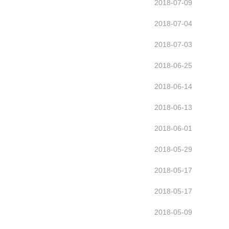
2018-07-09
2018-07-04
2018-07-03
2018-06-25
2018-06-14
2018-06-13
2018-06-01
2018-05-29
2018-05-17
2018-05-17
2018-05-09