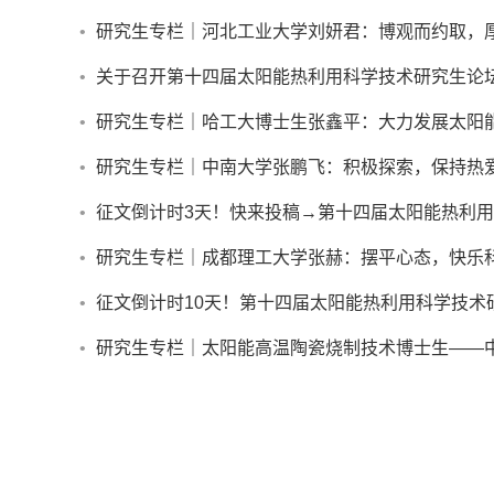
研究生专栏｜河北工业大学刘妍君：博观而约取，
关于召开第十四届太阳能热利用科学技术研究生论
研究生专栏｜哈工大博士生张鑫平：大力发展太阳
研究生专栏｜中南大学张鹏飞：积极探索，保持热
征文倒计时3天！快来投稿→第十四届太阳能热利
研究生专栏｜成都理工大学​张赫：摆平心态，快乐
征文倒计时10天！第十四届太阳能热利用科学技术
研究生专栏｜太阳能高温陶瓷烧制技术博士生——中