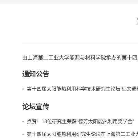
由上海第二工业大学能源与材料学院承办的第十四届
通知公告
第十四届太阳能热利用科学技术研究生论坛 征文通
论坛宣传
点赞！13位研究生荣获“德芳太阳能热利用奖学金”
第十四届太阳能热利用研究生论坛在上海第二工业