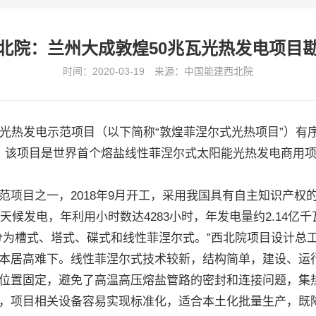
北院：兰州大成敦煌50兆瓦光热发电项目
时间：2020-03-19 来源：中国能建西北院
热发电示范项目（以下简称“敦煌菲涅尔式光热项目”）有
。该项目是世界首个熔盐线性菲涅尔式太阳能光热发电商用
目之一，2018年9月开工，采用我国具有自主知识产权
天候发电，年利用小时数达4283小时，年发电量约2.14亿千
槽式、塔式、碟式和线性菲涅尔式。”西北院项目设计总工
本居高难下。线性菲涅尔式技术较新，结构简单，建设、运行
置固定，避免了高温高压熔盐管路的密封和连接问题，集热
，项目相关设备容易实现标准化，适合本土化批量生产，既