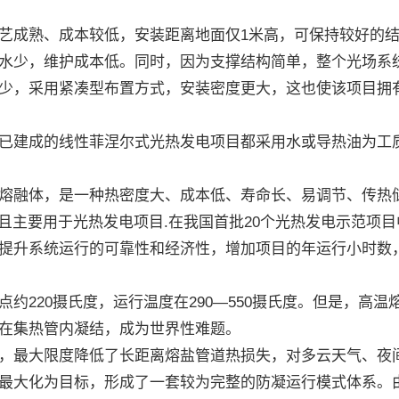
成熟、成本较低，安装距离地面仅1米高，可保持较好的结
水少，维护成本低。同时，因为支撑结构简单，整个光场系
，采用紧凑型布置方式，安装密度更大，这也使该项目拥
建成的线性菲涅尔式光热发电项目都采用水或导热油为工质
融体，是一种热密度大、成本低、寿命长、易调节、传热储
且主要用于光热发电项目.在我国首批20个光热发电示范项目
提升系统运行的可靠性和经济性，增加项目的年运行小时数，
220摄氏度，运行温度在290—550摄氏度。但是，高温
在集热管内凝结，成为世界性难题。
最大限度降低了长距离熔盐管道热损失，对多云天气、夜间
最大化为目标，形成了一套较为完整的防凝运行模式体系。