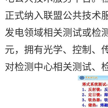
正式纳入联盟公共技术
发电领域相关测试或检测
元，拥有光学、控制、传
对检测中心相关测试、