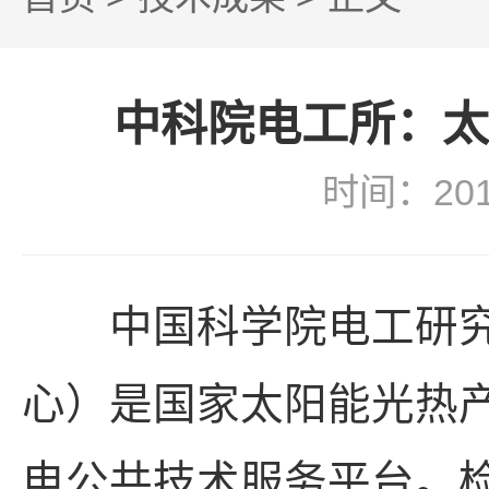
中科院电工所：太
时间：20
中国科学院电工研究
心）是国家太阳能光热
电公共技术服务平台。检