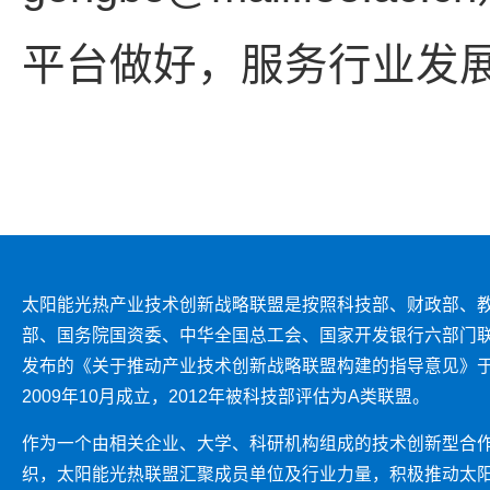
平台做好，服务行业发
太阳能光热产业技术创新战略联盟是按照科技部、财政部、
部、国务院国资委、中华全国总工会、国家开发银行六部门
发布的《关于推动产业技术创新战略联盟构建的指导意见》
2009年10月成立，2012年被科技部评估为A类联盟。
作为一个由相关企业、大学、科研机构组成的技术创新型合
织，太阳能光热联盟汇聚成员单位及行业力量，积极推动太