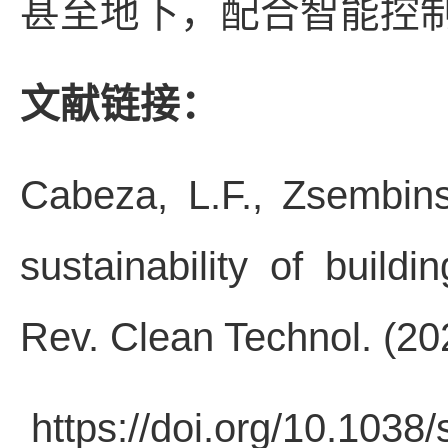
甚至地下，配合智能控制
文献链接：
Cabeza, L.F., Zsembins
sustainability of build
Rev. Clean Technol. (20
https://doi.org/10.103