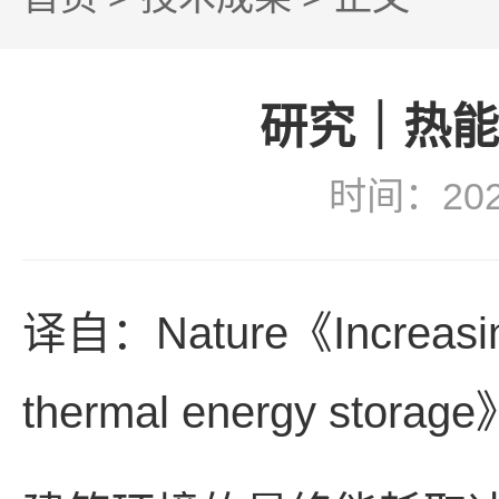
研究｜热能
时间：20
译自：Nature《Increasing t
thermal energy storage