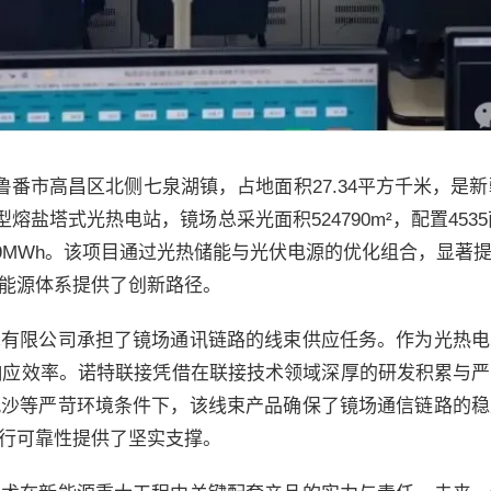
番市高昌区北侧七泉湖镇，占地面积27.34平方千米，是新
熔盐塔式光热电站，镜场总采光面积524790m²，配置453
89MWh。该项目通过光热储能与光伏电源的优化组合，显
能源体系提供了创新路径。
术有限公司承担了镜场通讯链路的线束供应任务。作为光热电
与响应效率。诺特联接凭借在联接技术领域深厚的研发积累与
风沙等严苛环境条件下，该线束产品确保了镜场通信链路的稳
行可靠性提供了坚实支撑。