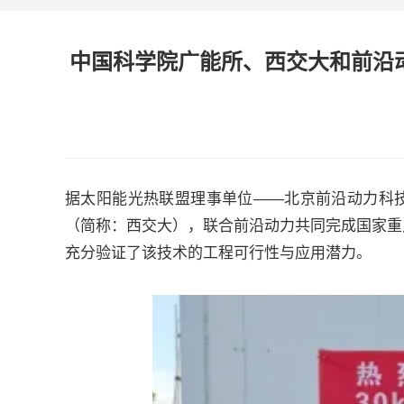
中国科学院广能所、西交大和前沿
据太阳能光热联盟理事单位——北京前沿动力科
（简称：西交大），联合前沿动力共同完成国家重点研
充分验证了该技术的工程可行性与应用潜力。