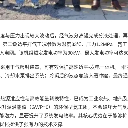
温度与压力出现较大波动后，经气液分离罐完成分液处理，再
a；第二级透平排气工况参数为温度33℃、压力1.2MPa
电网。该机组额定发电功率为30kW，最大发电功率可达50
采用干气密封装置，可有效保护高速透平-发电一体机，同时
塔、冷却水泵排出系统；冷凝后的液态氨流入缓冲罐，最终通
温热源适应性与高效能量转换特性，已成为工业余热、地热及
全球升温潜能值（GWP=0）的环保型氨工质，不会破坏大气
热能潜力，显著提升了系统发电效率。其核心优势在于能够
优化提供了强有力的技术支撑。