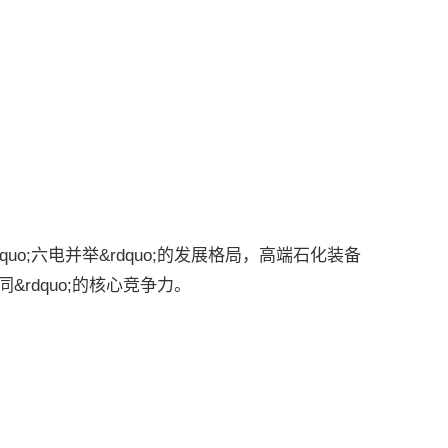
;六电并举&rdquo;的发展格局，高端石化装备
rdquo;的核心竞争力。