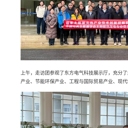
上午，走访团参观了东方电气科技展示厅，充分了解了
产业、节能环保产业、工程与国际贸易产业、现代制造