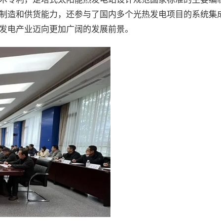
制造和供货能力，还参与了国内多个光热发电项目的系统集
发电产业迈向更加广阔的发展前景。