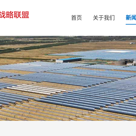
首页
关于我们
新