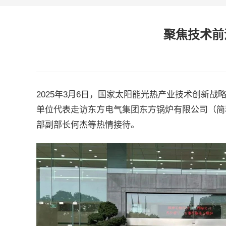
聚焦技术前
2025年3月6日，国家太阳能光热产业技术创新
单位代表走访东方电气集团东方锅炉有限公司（简
部副部长何杰等热情接待。