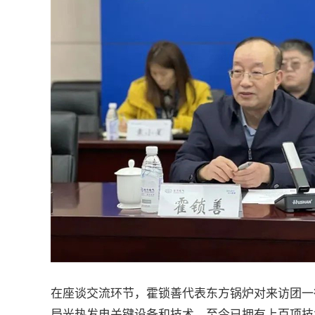
在座谈交流环节，霍锁善代表东方锅炉对来访团一
局光热发电关键设备和技术，至今已拥有上百项技