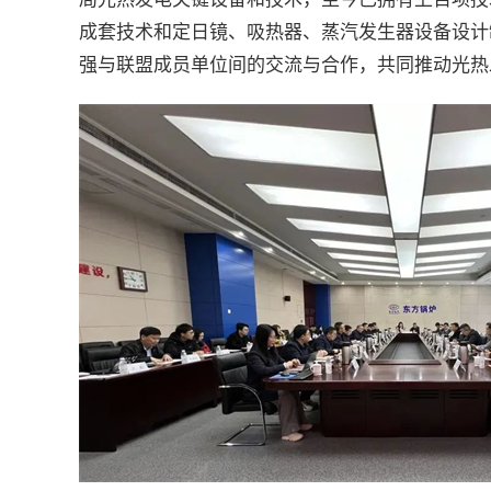
成套技术和定日镜、吸热器、蒸汽发生器设备设计
强与联盟成员单位间的交流与合作，共同推动光热