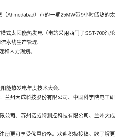
（Ahmedabad）市的一期25MW带9小时储热的太
MW槽式太阳能热发电（电站采用西门子SST-700汽轮
和流水线生产管理。
理和人力规划。
阳能热发电年度技术大会。
：兰州大成科技股份有限公司、中国科学院电工研
限公司、苏州诺威特测控科技有限公司、兰州大成
30日前注册更可享受优惠价格。欢迎积极投稿。欲了解更