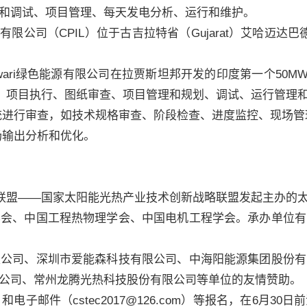
和调试、项目管理、每天发电分析、运行和维护。
限公司（CPIL）位于古吉拉特省（Gujarat）艾哈迈达巴德
dawari绿色能源有限公司在拉贾斯坦邦开发的印度第一个50
、项目执行、图纸审查、项目管理和规划、调试、运行管理
统进行审查，如技术规格审查、阶段检查、进度监控、现场管
场输出分析和优化。
盟——国家太阳能光热产业技术创新战略联盟发起主办的太
、中国工程热物理学会、中国电机工程学会。承办单位有
限公司、深圳市爱能森科技有限公司、中海阳能源集团股份有
公司、常州龙腾光热科技股份有限公司等单位的友情赞助。
和电子邮件（cstec2017@126.com）等报名，在6月