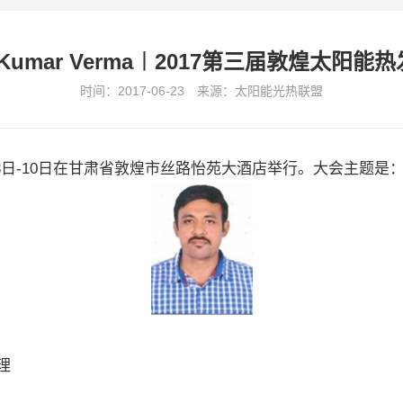
n Kumar Verma︱2017第三届敦煌太阳能
时间：2017-06-23 来源：太阳能光热联盟
8日-10日在甘肃省敦煌市丝路怡苑大酒店举行。大会主题是
理