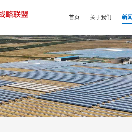
首页
关于我们
新