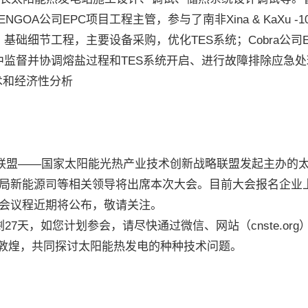
GOA公司EPC项目工程主管，参与了南非Xina & KaXu -100 M
础细节工程，主要设备采购，优化TES系统；Cobra公司EPC项目
 CSP 项目，在调试中监督并协调熔盐过程和TES系统开启、进行故障排
术和经济性分析
盟——国家太阳能光热产业技术创新战略联盟发起主办的太
新能源司等相关领导将出席本次大会。目前大会报名企业上
会议程近期将公布，敬请关注。
如您计划参会，请尽快通过微信、网站（cnste.org）、电子
您相聚敦煌，共同探讨太阳能热发电的种种技术问题。