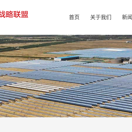
首页
关于我们
新