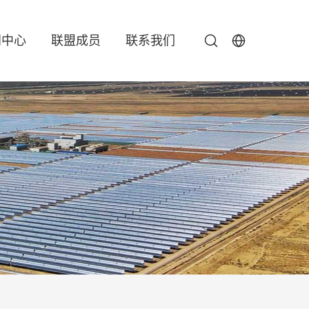
闻中心
联盟成员
联系我们