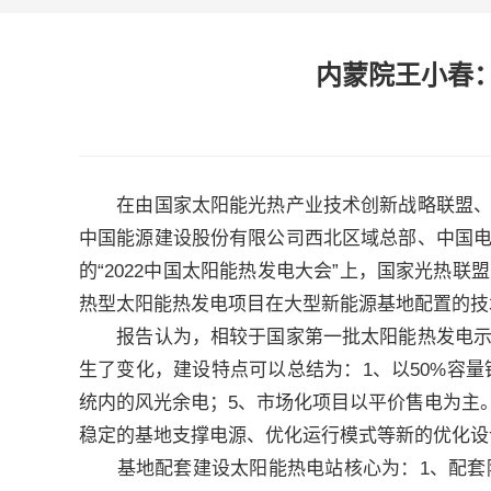
内蒙院王小春
在由国家太阳能光热产业技术创新战略联盟、中
中国能源建设股份有限公司西北区域总部、中国
的“2022中国太阳能热发电大会”上，国家光
热型太阳能热发电项目在大型新能源基地配置的技
报告认为，相较于国家第一批太阳能热发电示范
生了变化，建设特点可以总结为：1、以50%容
统内的风光余电；5、市场化项目以平价售电为主
稳定的基地支撑电源、优化运行模式等新的优化设
基地配套建设太阳能热电站核心为：1、配套除