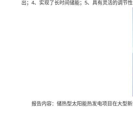
出；4、实现了长时间储能；5、具有灵活的调节
报告内容：
储热型太阳能热发电项目在大型新