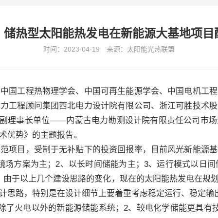
：储热型太阳能热发电在新能源大基地项目
时间：2023-04-19 来源：太阳能光热联盟
国工程热物理学会、中国可再生能源学会、中国电机工程
电力工程顾问集团西北电力设计院有限公司、浙江可胜技术股
热联盟副理事长单位——内蒙古电力勘测设计院有限责任公司市
术优势》的主题报告。
项目，受制于无补贴下的投资回报率，目前风光新能源基
量镜场方案为主；2、以长时间储能为主；3、运行模式以日间
。由于以上几个建设思路的变化，现在的太阳能热发电在规
计思路，特别是在设计细节上要着重考虑稳定运行、稳定输
了火电以外的新能源储能系统；2、较电化学储能更具有技