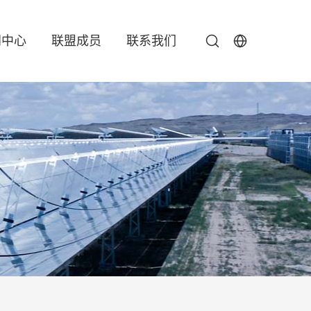
闻中心
联盟成员
联系我们