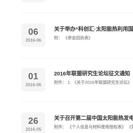
关于举办“科创汇·太阳能热利用
06
附： 《参会回执表》
2016-06
2016年联盟研究生论坛征文通知
01
附件： 1. 《关于2016年联盟研究生论坛》
2016-06
关于召开第二届中国太阳能热发电
26
附件： 《个人信息与材料使用授权表》 
2016-05