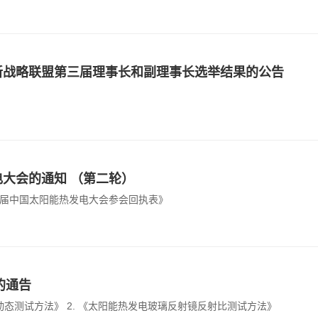
新战略联盟第三届理事长和副理事长选举结果的公告
大会的通知 （第二轮）
二届中国太阳能热发电大会参会回执表》
的通告
动态测试方法》 2. 《太阳能热发电玻璃反射镜反射比测试方法》