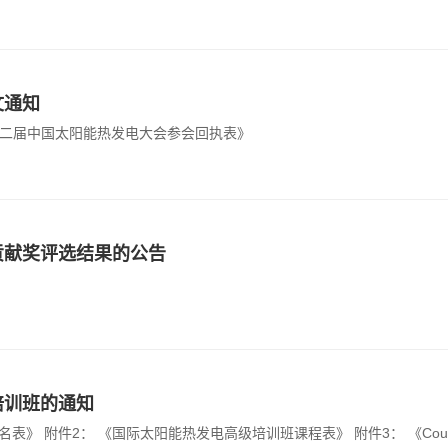
文通知
第二届中国太阳能热发电大会参会回执表》
贡献奖评选结果的公告
培训班的通知
 附件2： 《国际太阳能热发电高级培训班课程表》 附件3： 《Course SO