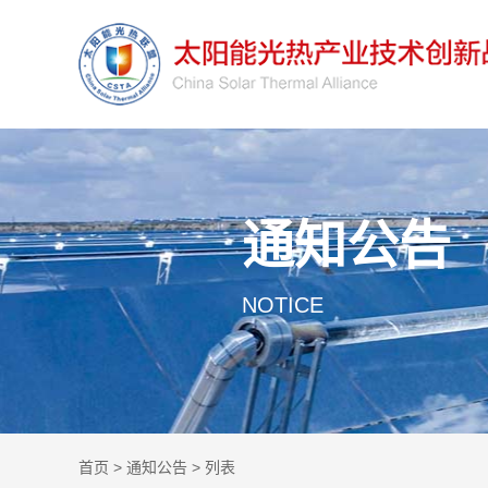
通知公告
NOTICE
首页
>
通知公告
> 列表