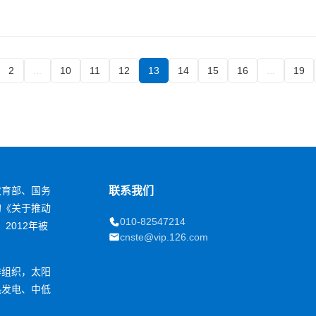
2
...
10
11
12
13
14
15
16
...
19
教育部、国务
联系我们
的《关于推动
010-82547214
2012年被
cnste@vip.126.com
作组织，太阳
热发电、中低
。