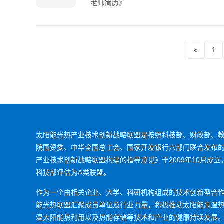
老师简历》
«
1
太阳能光热产业技术创新战略联盟是按照科技部、财政部、
院国资委、中华全国总工会、国家开发银行六部门联合发布
产业技术创新战略联盟构建的指导意见》于2009年10月成立，
科技部评估为A类联盟。
作为一个由相关企业、大学、科研机构组成的技术创新型合
能光热联盟汇聚成员单位及行业力量，积极推动太阳能高温
温太阳能热利用以及热能存储等技术和产业的健康持续发展