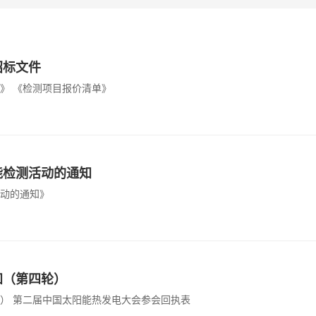
招标文件
》 《检测项目报价清单》
能检测活动的通知
动的通知》
知（第四轮）
） 第二届中国太阳能热发电大会参会回执表